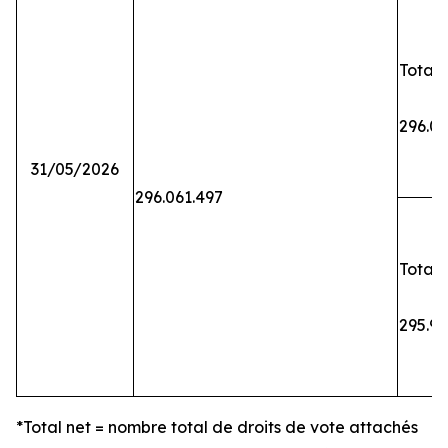
Total 
296.06
31/05/2026
296.061.497
Total 
295.9
*Total net = nombre total de droits de vote attachés